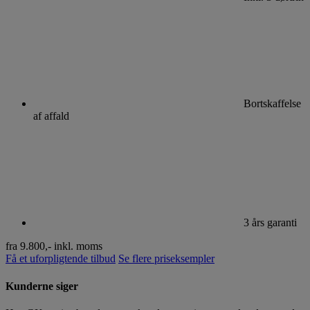
Bortskaffelse
af affald
3 års garanti
fra 9.800,-
inkl. moms
Få et uforpligtende tilbud
Se flere priseksempler
Kunderne siger