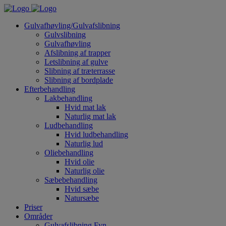
Gulvafhøvling/Gulvafslibning
Gulvslibning
Gulvafhøvling
Afslibning af trapper
Letslibning af gulve
Slibning af træterrasse
Slibning af bordplade
Efterbehandling
Lakbehandling
Hvid mat lak
Naturlig mat lak
Ludbehandling
Hvid ludbehandling
Naturlig lud
Oliebehandling
Hvid olie
Naturlig olie
Sæbebehandling
Hvid sæbe
Natursæbe
Priser
Områder
Gulvafslibning Fyn