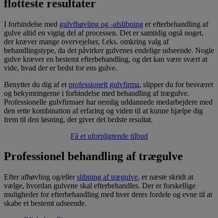
flotteste resultater
I forbindelse med
gulvfhøvling og -afslibning
er efterbehandling af
gulve altid en vigtig del af processen. Det er samtidig også noget,
der kræver mange overvejelser, f.eks. omkring valg af
behandlingstype, da det påvirker gulvenes endelige udseende. Nogle
gulve kræver en bestemt efterbehandling, og det kan være svært at
vide, hvad der er bedst for ens gulve.
Benytter du dig af et
professionelt gulvfirma
, slipper du for besværet
og bekymringerne i forbindelse med behandling af trægulve.
Professionelle gulvfirmaer har nemlig uddannede medarbejdere med
den rette kombination af erfaring og viden til at kunne hjælpe dig
frem til den løsning, der giver det bedste resultat.
Få et uforpligtende tilbud
Professionel behandling af trægulve
Efter afhøvling og/eller
slibning af trægulve
, er næste skridt at
vælge, hvordan gulvene skal efterbehandles. Der er forskellige
muligheder for efterbehandling med hver deres fordele og evne til at
skabe et bestemt udseende.