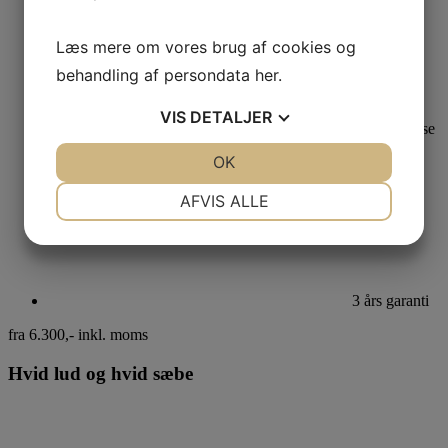
Læs mere om vores brug af cookies og
behandling af persondata
her
.
VIS
DETALJER
Bortskaffelse
af affald
JA
NEJ
OK
JA
NEJ
NØDVENDIGE
PRÆFERENCER
AFVIS ALLE
JA
NEJ
JA
NEJ
MARKETING
STATISTIK
3 års garanti
fra 6.300,-
inkl. moms
Hvid lud og hvid sæbe