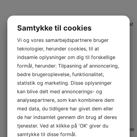
Afslibning af
Samtykke til cookies
40 m2
Vi og vores samarbejdspartnere bruger
teknologier, herunder cookies, til at
indsamle oplysninger om dig til forskellige
formål, herunder: Tilpasning af annoncering,
bedre brugeroplevelse, funktionalitet,
Behandling
med 3x natur mat lak
statistik og marketing. Disse oplysninger
kan blive delt med annoncerings- og
analysepartnere, som kan kombinere dem
med data, du tidligere har givet dem eller
de har indsamlet gennem din brug af deres
tjenester. Ved at klikke på 'OK' giver du
Inkl. 2 dørtrin
samtykke til disse formål.