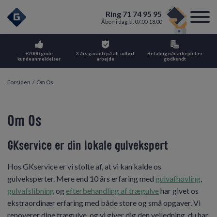
Ring 71 74 95 95
Åben i dag kl. 07.00-18.00
+2000 gode
3 års garanti på alt udført
Betaling når arbejdet er
kundeanmeldelser
arbejde
godkendt
Forsiden
/
Om Os
Om Os
GKservice er din lokale gulvekspert
Hos GKservice er vi stolte af, at vi kan kalde os
gulveksperter. Mere end 10 års erfaring med
gulvafhøvling
,
gulvafslibning
og
efterbehandling af trægulve
har givet os
ekstraordinær erfaring med både store og små opgaver. Vi
renoverer dine trægulve, og vi giver dig den vejledning, du har