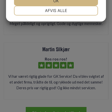
JA
NEJ
OK
JA
NEJ
Meget pålideligt og oprigtigt
NØDVENDIGE
PRÆFERENCER
AFVIS ALLE
JA
NEJ
JA
NEJ
Meget pålideligt og oprigtigt. Gode og dygtige mennesker.
MARKETING
STATISTIK
Martin Silkjær
Ros ros ros!
Vi har været rigtig glade for GK Service! Da vi blev svigtet af
et andet firma, trådte de til, og rykkede ud med det samme!
Deres pris var rigtig god! Og ikke mindst servicen.