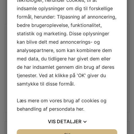
forvente af kvalitet og service.
indsamle oplysninger om dig til forskellige
formål, herunder: Tilpasning af annoncering,
bedre brugeroplevelse, funktionalitet,
Emil Holm
statistik og marketing. Disse oplysninger
kan blive delt med annoncerings- og
Veludført arbejde til fair pris
analysepartnere, som kan kombinere dem
med data, du tidligere har givet dem eller
Skrev en mail til dem vedr tilbud og så ringede de tilbage med
de har indsamlet gennem din brug af deres
info om pris og detaljer få minutter senere. De dukkede op
tjenester. Ved at klikke på 'OK' giver du
til aftalt tid og jeg kom hjem til et super flot gulv, hvor alle
samtykke til disse formål.
detaljer - slibning rundt om skab og rør - var i orden.
Derudover fik jeg nogle "gulvskånere" til at putte under
møblerne. Super service :)
Læs mere om vores brug af cookies og
behandling af persondata
her
.
VIS
DETALJER
Ida Møller Larsen