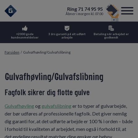
Ring 71 74 95 95
Åbner i morgen kl. 07.00
+2000 gode
3 års garanti på alt udført
Betaling når arbejdet er
kundeanmeldelser
arbejde
godkendt
Forsiden
/
Gulvafhøvling/Gulvafslibning
Gulvafhøvling/Gulvafslibning
Fagfolk sikrer dig flotte gulve
Gulvafhøvling
og
gulvafslibning
er to typer af gulvarbejde,
der bør udføres af professionelle fagfolk. Det giver nemlig
dig garanti for, at det udførte arbejde er 100 % i orden – både
i forhold til kvaliteten af arbejdet, men også i forhold til, at
det endelige resultat matcher dine ønsker og behov.