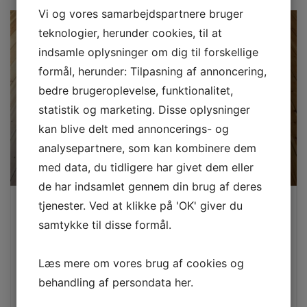
Vi og vores samarbejdspartnere bruger
teknologier, herunder cookies, til at
indsamle oplysninger om dig til forskellige
formål, herunder: Tilpasning af annoncering,
bedre brugeroplevelse, funktionalitet,
statistik og marketing. Disse oplysninger
kan blive delt med annoncerings- og
analysepartnere, som kan kombinere dem
med data, du tidligere har givet dem eller
de har indsamlet gennem din brug af deres
tjenester. Ved at klikke på 'OK' giver du
Naturlig mat lak
samtykke til disse formål.
Afslibning af 40 m2
Behandling med 3x natur mat lak
Læs mere om vores brug af cookies og
Inkl. 2 dørtrin
Bortskaffelse af affald
behandling af persondata
her
.
3 års garanti