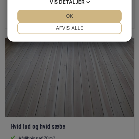
VIS
DETALJER
fra 6.300,-
JA
NEJ
OK
JA
NEJ
inkl. moms
NØDVENDIGE
PRÆFERENCER
AFVIS ALLE
JA
NEJ
JA
NEJ
MARKETING
STATISTIK
Hvid lud og hvid sæbe
Afslibning af 70 m2