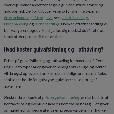
overveje blandt andet for at give gulvene større styrke og
holdbarhed. Derfor tilbyder vi også forskellige typer af
efterbehandling af trægulve
, som
oliebehandling
,
ludbehandling
og
lakbehandling
. Hvilken efterbehandling du
bør vælge, er noget vi kan hjælpe dig med, så du får et flot
resultat, der passer til dine ønsker.
Hvad koster gulvafslibning og –afhøvling?
Priser på gulvafslibning og –afhøvling kommer an på flere
ting. De to typer af opgaver er nemlig forskellige, og derfor
vil du også opleve en forskel i den endelige pris, da der f.eks.
skal tages højde for gulvtype, gulvstørrelse og brug af
materialer.
Ønsker du en konkret
pris på gulvafslibning
, er det bedste at
kontakte os og eventuelt lade os komme på besøg. Det giver
os mulighed for bedre at give en præcis vurdering af, hvilken