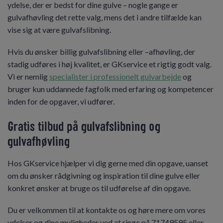
ydelse, der er bedst for dine gulve – nogle gange er
gulvafhøvling det rette valg, mens det i andre tilfælde kan
vise sig at være gulvafslibning.
Hvis du ønsker billig gulvafslibning eller –afhøvling, der
stadig udføres i høj kvalitet, er GKservice et rigtig godt valg.
Vi er nemlig
specialister i professionelt gulvarbejde
og
bruger kun uddannede fagfolk med erfaring og kompetencer
inden for de opgaver, vi udfører.
Gratis tilbud på gulvafslibning og
gulvafhøvling
Hos GKservice hjælper vi dig gerne med din opgave, uanset
om du ønsker rådgivning og inspiration til dine gulve eller
konkret ønsker at bruge os til udførelse af din opgave.
Du er velkommen til at kontakte os og høre mere om vores
ydelser og dine muligheder ved at ringe på 71749595 eller