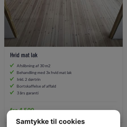
Hvid mat lak
Afslibning af 30 m2
Behandling med 3x hvid mat lak
Inkl. 2 dørtrin
Bortskaffelse af affald
3 års garanti
fra 4.500,-
inkl. moms
Samtykke til cookies