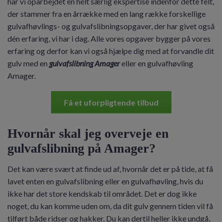
har vi oparbejdet en helt særlig ekspertise indenfor dette felt,
der stammer fra en årrække med en lang række forskellige
gulvafhøvlings- og gulvafslibningsopgaver, der har givet også
dén erfaring, vi har i dag. Alle vores opgaver bygger på vores
erfaring og derfor kan vi også hjælpe dig med at forvandle dit
gulv med en
gulvafslibning Amager
eller en gulvafhøvling
Amager.
Få et uforpligtende tilbud
Hvornår skal jeg overveje en
gulvafslibning på Amager?
Det kan være svært at finde ud af, hvornår det er på tide, at få
lavet enten en gulvafslibning eller en gulvafhøvling, hvis du
ikke har det store kendskab til området. Det er dog ikke
noget, du kan komme uden om, da dit gulv gennem tiden vil få
tilført både ridser og hakker. Du kan dertil heller ikke undgå,