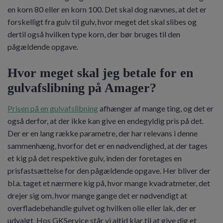
en korn 80 eller en korn 100. Det skal dog nævnes, at det er
forskelligt fra gulv til gulv, hvor meget det skal slibes og
dertil også hvilken type korn, der bør bruges til den
pågældende opgave.
Hvor meget skal jeg betale for en
gulvafslibning på Amager?
Prisen på en gulvafslibning
afhænger af mange ting, og det er
også derfor, at der ikke kan give en endegyldig pris på det.
Der er en lang række parametre, der har relevans i denne
sammenhæng, hvorfor det er en nødvendighed, at der tages
et kig på det respektive gulv, inden der foretages en
prisfastsættelse for den pågældende opgave. Her bliver der
bl.a. taget et nærmere kig på, hvor mange kvadratmeter, det
drejer sig om, hvor mange gange det er nødvendigt at
overfladebehandle gulvet og hvilken olie eller lak, der er
udvalgt. Hos GKService står vi altid klar til at give dig et