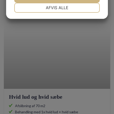
fra 6.300,-
NØDVENDIGE
PRÆFERENCER
AFVIS ALLE
inkl. moms
JA
NEJ
JA
NEJ
MARKETING
STATISTIK
Hvid lud og hvid sæbe
Afslibning af 70 m2
Behandling med 1x hvid lud + hvid sæbe