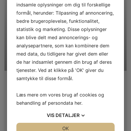
indsamle oplysninger om dig til forskellige
formål, herunder: Tilpasning af annoncering,
bedre brugeroplevelse, funktionalitet,
statistik og marketing. Disse oplysninger
kan blive delt med annoncerings- og
analysepartnere, som kan kombinere dem
med data, du tidligere har givet dem eller
de har indsamlet gennem din brug af deres
tjenester. Ved at klikke på 'OK' giver du
samtykke til disse formål.
Naturlig mat lak
Afslibning af 40 m2
Læs mere om vores brug af cookies og
Behandling med 3x natur mat lak
behandling af persondata
her
.
Inkl. 2 dørtrin
Bortskaffelse af affald
VIS
DETALJER
3 års garanti
JA
NEJ
OK
JA
NEJ