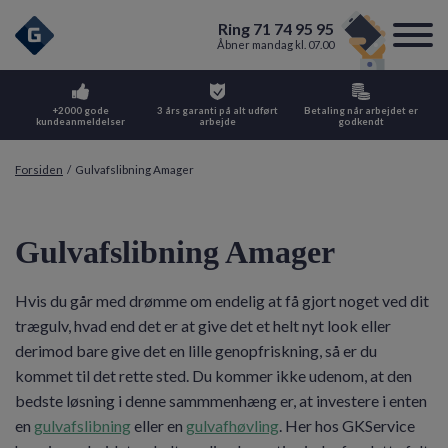
Ring 71 74 95 95
Åbner mandag kl. 07.00
+2000 gode
3 års garanti på alt udført
Betaling når arbejdet er
kundeanmeldelser
arbejde
godkendt
Forsiden
/
Gulvafslibning Amager
Gulvafslibning Amager
Hvis du går med drømme om endelig at få gjort noget ved dit
trægulv, hvad end det er at give det et helt nyt look eller
derimod bare give det en lille genopfriskning, så er du
kommet til det rette sted. Du kommer ikke udenom, at den
bedste løsning i denne sammmenhæng er, at investere i enten
en
gulvafslibning
eller en
gulvafhøvling
. Her hos GKService