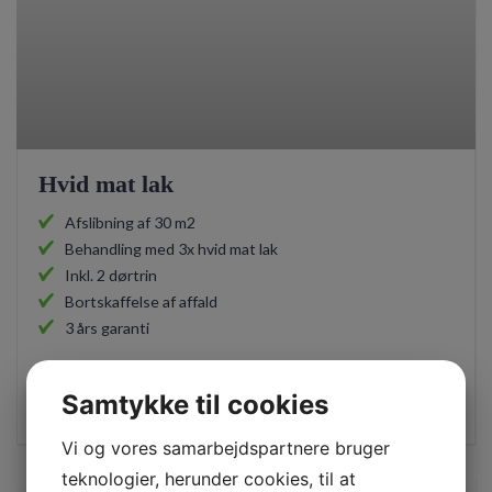
Hvid mat lak
Afslibning af 30 m2
Behandling med 3x hvid mat lak
Inkl. 2 dørtrin
Bortskaffelse af affald
3 års garanti
fra 4.500,-
Samtykke til cookies
inkl. moms
Vi og vores samarbejdspartnere bruger
teknologier, herunder cookies, til at