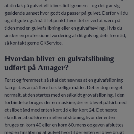
at din lak på gulvet vil blive slidt igennem – og det gør sig
gældende uanset hvor godt du passer på gulvet. Derfor vil du
og dit gulv også nå til et punkt, hvor det er ved at være på
tiden med en gulvafslibning eller en gulvafhøvling. Hvis du
ønsker en professionel vurdering af dit gulv og dets fremtid,
så kontakt gerne GKService.
Hvordan bliver en gulvafslibning
udført på Amager?
Først og fremmest, så skal det nævnes at en gulvafslibning
kan gribes an på flere forskellige måder. Det er dog meget
normalt, at den startes med en såkaldt grovafslibning. I den
forbindelse bruges der en maskine, der er blevet påført med
et slibebånd med enten kort 16 eller kort 24. Det næste
skridt er, at udføre en mellemafslibning, hvor der enten
bruges en korn 40 eller en korn 60, mens opgaven afsluttes
med en finslibning af gulvet hvortil der enten vil blive brugt