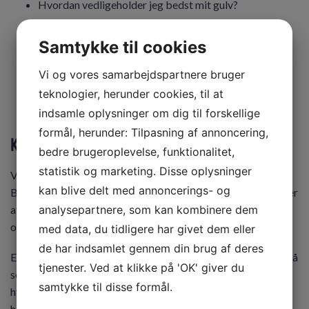
Hvordan vedligeholder jeg bedst mit gulv?
Samtykke til cookies
Få et uforpligtende tilbud
Vi og vores samarbejdspartnere bruger
teknologier, herunder cookies, til at
indsamle oplysninger om dig til forskellige
formål, herunder: Tilpasning af annoncering,
Kontakt os og få et gratis tilbud
bedre brugeroplevelse, funktionalitet,
statistik og marketing. Disse oplysninger
Vil du gerne have professionel hjælp til din gulvafslibning
kan blive delt med annoncerings- og
Brabrand, er GKservice et rigtig godt valg. Vi stiler altid efter
analysepartnere, som kan kombinere dem
at levere gulvafslibning i højeste kvalitet uanset opgavens
omfang og til
en fast pris
, hvor alle kan være med.
med data, du tidligere har givet dem eller
de har indsamlet gennem din brug af deres
Er du i tvivl om, hvad du bør vælge af behandling til dit gulv så
tjenester. Ved at klikke på 'OK' giver du
send os en mail eller giv os et kald. Vi ser frem til at høre,
samtykke til disse formål.
hvordan vi kan være behjælpelige med din gulvfornyelse. Vi
hjælper gerne med at vælge den rigtige behandling og