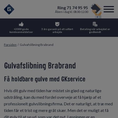
Ring 71 74 95 95
Åben i dag kl. 08.00-12.00
+2000 gode
3 års garanti på alt udført
Betaling når arbejdet er
kundeanmeldelser
arbejde
godkendt
Forsiden
/
Gulvafslibning Brabrand
Gulvafslibning Brabrand
Få holdbare gulve med GKservice
Hvis dit gulv med tiden har mistet sin glød og naturlige
udstråling, kan du med fordel overveje at få hjælp af et
professionelt gulvslibningsfirma. Det er naturligt, at træ med
tiden får et trist og mere gråt skær. Men det er muligt at få
dit gulv til at se ud, som var det nyt. Løsningen er en