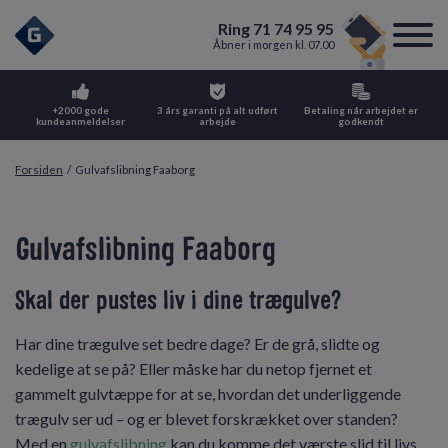
Ring 71 74 95 95
Åbner i morgen kl. 07.00
+2000 gode
3 års garanti på alt udført
Betaling når arbejdet er
kundeanmeldelser
arbejde
godkendt
Forsiden
/
Gulvafslibning Faaborg
Gulvafslibning Faaborg
Skal der pustes liv i dine trægulve?
Har dine trægulve set bedre dage? Er de grå, slidte og
kedelige at se på? Eller måske har du netop fjernet et
gammelt gulvtæppe for at se, hvordan det underliggende
trægulv ser ud – og er blevet forskrækket over standen?
Med en
gulvafslibning
kan du komme det værste slid til livs,