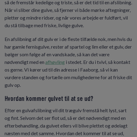
så de fremstår kedelige og triste, så er det tid til en afslibning.
Når vi sliber dine gulve, så fjerner vi både mørke aftegninger,
pletter og mindre ridser, og når vores arbejde er fuldført, vil
du stå tilbage med friske, livlige gulve.
En afslibning af dit gulv er i de fleste tilfælde nok, men hvis du
har gamle fernisgulve, rester af spartel og lim eller et gulv, der
bølger som følge af en vandskade, så kan det være
nødvendigt med en
afhøvling
i stedet. Er du i tvivl, så kontakt
os gerne. Vi kører ud til din adresse i Faaborg, så vi kan
vurdere standen og fortælle om mulighederne for at friske dit
gulv op.
Hvordan kommer gulvet til at se ud?
Efter en gulvafslibning vil dit trægulv fremstå helt lyst, sart
og fint. Selvom det ser flot ud, så er det nødvendigt med en
efterbehandling, da gulvet ellers vil blive plettet og ødelagt
næsten med det samme. Hvordan det kommer til at se ud,