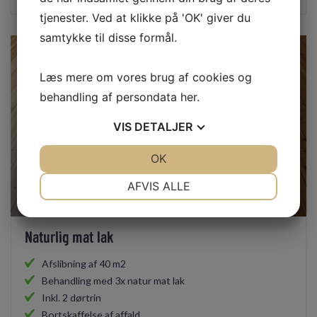
tjenester. Ved at klikke på 'OK' giver du
samtykke til disse formål.
Læs mere om vores brug af cookies og
behandling af persondata
her
.
VIS
DETALJER
JA
NEJ
OK
JA
NEJ
NØDVENDIGE
PRÆFERENCER
AFVIS ALLE
JA
NEJ
JA
NEJ
MARKETING
STATISTIK
Naturlig mat lak
Afslibning af 40 m2
Behandling med 3x natur mat lak
Inkl. 2 dørtrin
Bortskaffelse af affald