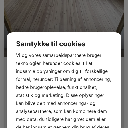
Samtykke til cookies
Vi og vores samarbejdspartnere bruger
teknologier, herunder cookies, til at
Hvid mat lak
indsamle oplysninger om dig til forskellige
Afslibning af 30 m2
formål, herunder: Tilpasning af annoncering,
Behandling med 3x hvid mat lak
bedre brugeroplevelse, funktionalitet,
Inkl. 2 dørtrin
statistik og marketing. Disse oplysninger
Bortskaffelse af affald
kan blive delt med annoncerings- og
3 års garanti
analysepartnere, som kan kombinere dem
med data, du tidligere har givet dem eller
fra 4.500,-
inkl. moms
de har indsamlet gennem din brug af deres