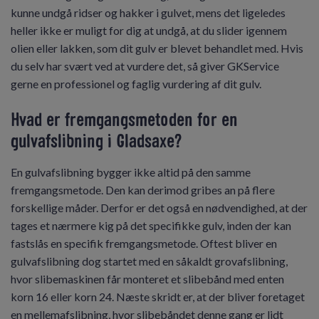
kunne undgå ridser og hakker i gulvet, mens det ligeledes
heller ikke er muligt for dig at undgå, at du slider igennem
olien eller lakken, som dit gulv er blevet behandlet med. Hvis
du selv har svært ved at vurdere det, så giver GKService
gerne en professionel og faglig vurdering af dit gulv.
Hvad er fremgangsmetoden for en
gulvafslibning i Gladsaxe?
En gulvafslibning bygger ikke altid på den samme
fremgangsmetode. Den kan derimod gribes an på flere
forskellige måder. Derfor er det også en nødvendighed, at der
tages et nærmere kig på det specifikke gulv, inden der kan
fastslås en specifik fremgangsmetode. Oftest bliver en
gulvafslibning dog startet med en såkaldt grovafslibning,
hvor slibemaskinen får monteret et slibebånd med enten
korn 16 eller korn 24. Næste skridt er, at der bliver foretaget
en mellemafslibning, hvor slibebåndet denne gang er lidt