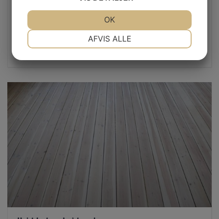
Bortskaffelse af affald
3 års garanti
JA
NEJ
OK
JA
NEJ
NØDVENDIGE
PRÆFERENCER
AFVIS ALLE
fra 6.300,-
JA
NEJ
JA
NEJ
inkl. moms
MARKETING
STATISTIK