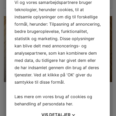
inkl. moms
Vi og vores samarbejdspartnere bruger
teknologier, herunder cookies, til at
indsamle oplysninger om dig til forskellige
formål, herunder: Tilpasning af annoncering,
bedre brugeroplevelse, funktionalitet,
statistik og marketing. Disse oplysninger
kan blive delt med annoncerings- og
analysepartnere, som kan kombinere dem
med data, du tidligere har givet dem eller
de har indsamlet gennem din brug af deres
tjenester. Ved at klikke på 'OK' giver du
samtykke til disse formål.
Naturlig mat lak
Læs mere om vores brug af cookies og
Afslibning af 40 m2
behandling af persondata
her
.
Behandling med 3x natur mat lak
Inkl. 2 dørtrin
VIS
DETALJER