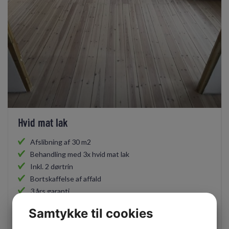
Hvid mat lak
Afslibning af 30 m2
Behandling med 3x hvid mat lak
Inkl. 2 dørtrin
Bortskaffelse af affald
3 års garanti
Samtykke til cookies
fra 4.500,-