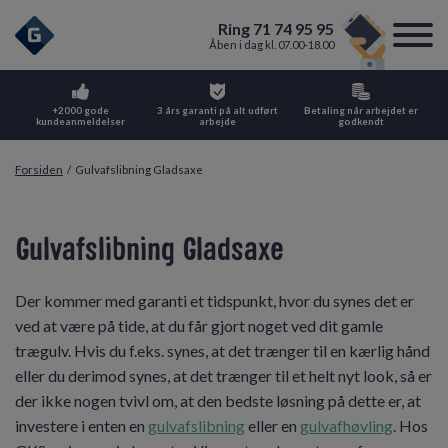
Ring 71 74 95 95
Åben i dag kl. 07.00-18.00
+2000 gode
3 års garanti på alt udført
Betaling når arbejdet er
kundeanmeldelser
arbejde
godkendt
Forsiden
/
Gulvafslibning Gladsaxe
Gulvafslibning Gladsaxe
Der kommer med garanti et tidspunkt, hvor du synes det er
ved at være på tide, at du får gjort noget ved dit gamle
trægulv. Hvis du f.eks. synes, at det trænger til en kærlig hånd
eller du derimod synes, at det trænger til et helt nyt look, så er
der ikke nogen tvivl om, at den bedste løsning på dette er, at
investere i enten en
gulvafslibning
eller en
gulvafhøvling
. Hos