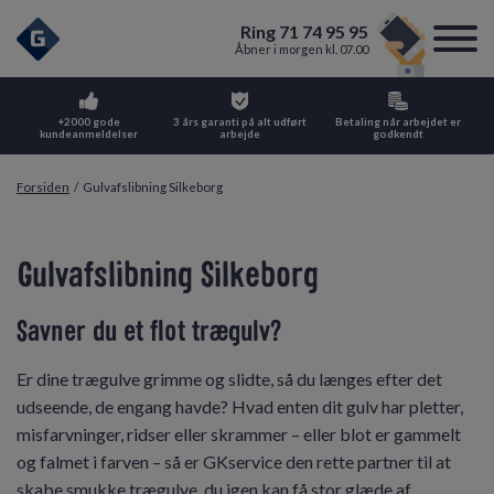
Ring 71 74 95 95
Åbner i morgen kl. 07.00
+2000 gode
3 års garanti på alt udført
Betaling når arbejdet er
kundeanmeldelser
arbejde
godkendt
Forsiden
/
Gulvafslibning Silkeborg
Gulvafslibning Silkeborg
Savner du et flot trægulv?
Er dine trægulve grimme og slidte, så du længes efter det
udseende, de engang havde? Hvad enten dit gulv har pletter,
misfarvninger, ridser eller skrammer – eller blot er gammelt
og falmet i farven – så er GKservice den rette partner til at
skabe smukke trægulve, du igen kan få stor glæde af.