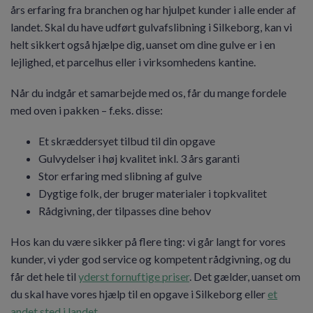
års erfaring fra branchen og har hjulpet kunder i alle ender af
landet. Skal du have udført gulvafslibning i Silkeborg, kan vi
helt sikkert også hjælpe dig, uanset om dine gulve er i en
lejlighed, et parcelhus eller i virksomhedens kantine.
Når du indgår et samarbejde med os, får du mange fordele
med oven i pakken – f.eks. disse:
Et skræddersyet tilbud til din opgave
Gulvydelser i høj kvalitet inkl. 3 års garanti
Stor erfaring med slibning af gulve
Dygtige folk, der bruger materialer i topkvalitet
Rådgivning, der tilpasses dine behov
Hos kan du være sikker på flere ting: vi går langt for vores
kunder, vi yder god service og kompetent rådgivning, og du
får det hele til
yderst fornuftige priser
. Det gælder, uanset om
du skal have vores hjælp til en opgave i Silkeborg eller
et
andet sted i landet
.