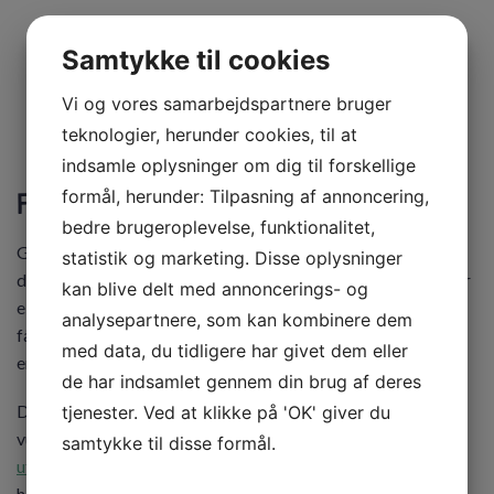
Samtykke til cookies
Få et uforpligtende tilbud
Vi og vores samarbejdspartnere bruger
teknologier, herunder cookies, til at
indsamle oplysninger om dig til forskellige
formål, herunder: Tilpasning af annoncering,
Få et godt tilbud til dit behov
bedre brugeroplevelse, funktionalitet,
GKservice tilbyder gulvafslibning i Silkeborg, der matcher
statistik og marketing. Disse oplysninger
dine ønsker til gulvene. Vi sikrer dig et resultat, som du bliver
kan blive delt med annoncerings- og
ellevild med. Og for, at du får ekstra værdi med i din løsning,
analysepartnere, som kan kombinere dem
får du også tre års garanti på det udførte arbejde. Så er der
med data, du tidligere har givet dem eller
endnu større tryghed, når du vælger os.
de har indsamlet gennem din brug af deres
Det der kræves fra din side er, at du kontakter os, så vi kan
tjenester. Ved at klikke på 'OK' giver du
vurdere din opgave. Herefter kan du
få et gratis og helt
samtykke til disse formål.
uforpligtende tilbud
på slibning af dine gulve. Så skal vi
hjælpe dig videre, så du igen kan nyde synet af et smukt og