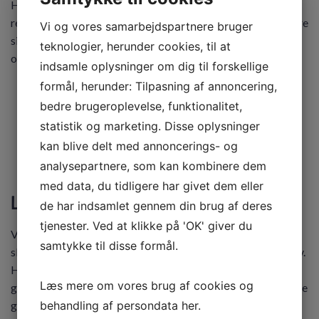
Hos os er det ganske alment at få gode tips og tricks til
rengøring og vedligeholdelse af trægulve. Skulle du endvidere
Vi og vores samarbejdspartnere bruger
sidde inde med spørgsmål, så vil du altid kunne stille dem til
teknologier, herunder cookies, til at
os. Vi sidder klar til at være behjælpelige!
indsamle oplysninger om dig til forskellige
formål, herunder: Tilpasning af annoncering,
bedre brugeroplevelse, funktionalitet,
statistik og marketing. Disse oplysninger
Få et uforpligtende tilbud
kan blive delt med annoncerings- og
analysepartnere, som kan kombinere dem
med data, du tidligere har givet dem eller
Lad os give dig et tilbud i dag
de har indsamlet gennem din brug af deres
tjenester. Ved at klikke på 'OK' giver du
Vi er yderst transparente i vores arbejde. Derfor
samtykke til disse formål.
skræddersyer vi altid tilbud ud fra den enkelte kundes behov.
Har du lyst til at modtage et uforpligtende tilbud på
Læs mere om vores brug af cookies og
gulvafslibning i Tranbjerg? Så kontakt os i dag. Vores dygtige
behandling af persondata
her
.
gulvfolk sidder klar til at
give dig en god pris
!