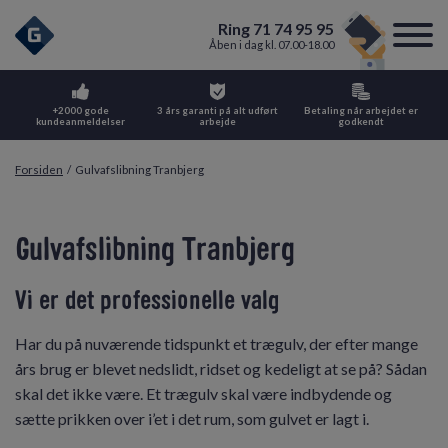
Ring 71 74 95 95
Åben i dag kl. 07.00-18.00
+2000 gode
3 års garanti på alt udført
Betaling når arbejdet er
kundeanmeldelser
arbejde
godkendt
Forsiden
/
Gulvafslibning Tranbjerg
Gulvafslibning Tranbjerg
Vi er det professionelle valg
Har du på nuværende tidspunkt et trægulv, der efter mange
års brug er blevet nedslidt, ridset og kedeligt at se på? Sådan
skal det ikke være. Et trægulv skal være indbydende og
sætte prikken over i’et i det rum, som gulvet er lagt i.