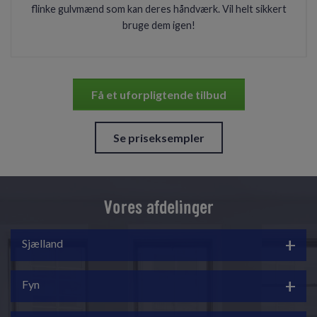
flinke gulvmænd som kan deres håndværk. Vil helt sikkert
bruge dem igen!
Få et uforpligtende tilbud
Se priseksempler
Vores afdelinger
Sjælland
GKservices hovedkontor er beliggende i Skovlunde.
Fyn
Fra vores hovedkontor besvarer vi alle kundeopkald. Vi