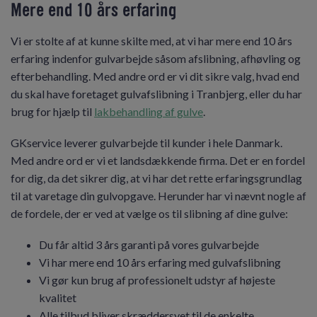
Mere end 10 års erfaring
Vi er stolte af at kunne skilte med, at vi har mere end 10 års
erfaring indenfor gulvarbejde såsom afslibning, afhøvling og
efterbehandling. Med andre ord er vi dit sikre valg, hvad end
du skal have foretaget gulvafslibning i Tranbjerg, eller du har
brug for hjælp til
lakbehandling af gulve
.
GKservice leverer gulvarbejde til kunder i hele Danmark.
Med andre ord er vi et landsdækkende firma. Det er en fordel
for dig, da det sikrer dig, at vi har det rette erfaringsgrundlag
til at varetage din gulvopgave. Herunder har vi nævnt nogle af
de fordele, der er ved at vælge os til slibning af dine gulve:
Du får altid 3 års garanti på vores gulvarbejde
Vi har mere end 10 års erfaring med gulvafslibning
Vi gør kun brug af professionelt udstyr af højeste
kvalitet
Alle tilbud bliver skræddersyet til de enkelte