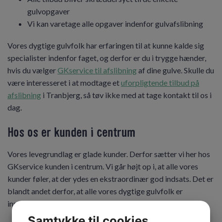
gulvopgaver
Vi kan varetage alle opgaver indenfor gulvafslibning
Vores dygtige gulvfolk har erfaringen til at kunne kalde sig
specialister indenfor faget, og derfor er du i trygge hænder,
hvis du vælger
GKservice til afslibning
af dine gulve. Skulle du
være interesseret i at modtage et
uforpligtende tilbud på
afslibning
i Tranbjerg, så tøv ikke med at tage kontakt til os i
dag.
Hos os er kunden i centrum
Vores levegrundlag er glade kunder. Derfor sætter vi her hos
GKservice kunden i centrum. Vi går højt op i, at alle vores
kunder føler, at der ydes en ekstraordinær god indsats. Det er
blandt andet derfor, at alle vores dygtige gulvfolk er
instrueret i at rådgive og vejlede vores kunder.
Samtykke til cookies