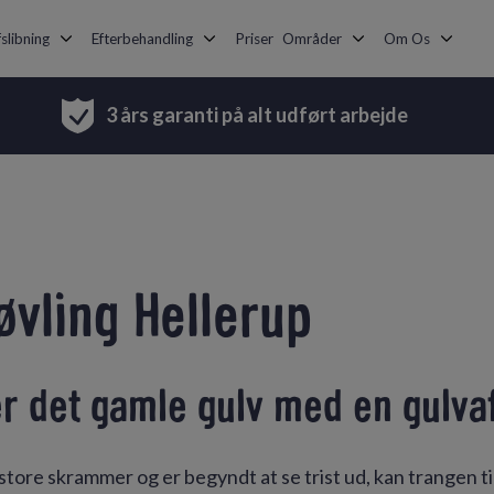
slibning
Efterbehandling
Priser
Områder
Om Os
3 års garanti på alt udført arbejde
øvling Hellerup
r det gamle gulv med en gulva
store skrammer og er begyndt at se trist ud, kan trangen til