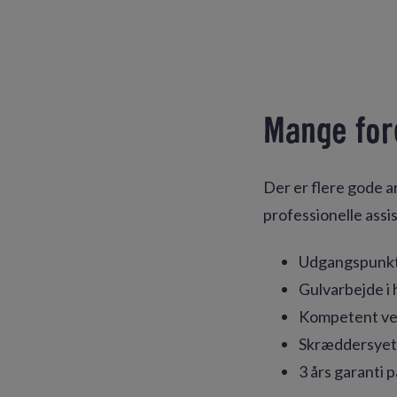
Mange for
Der er flere gode a
professionelle assis
Udgangspunkt 
Gulvarbejde i 
Kompetent vej
Skræddersyet 
3 års garanti 