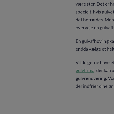
være stor. Det er h
specielt, hvis gulve
det betrædes. Men i
overveje en gulvafh
En gulvafhøvling ka
endda vælge et helt
Vil du gerne have et
gulvfirma
, der kan 
gulvrenovering. Vor
der indfrier dine øn