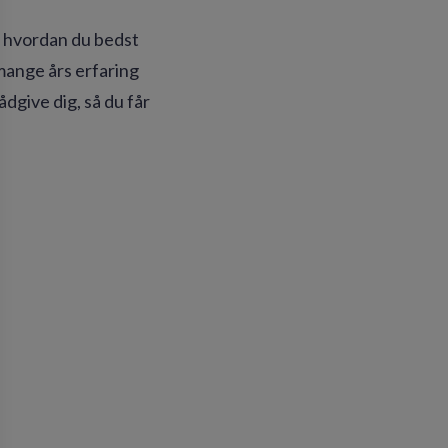
m, hvordan du bedst
 mange års erfaring
ådgive dig, så du får