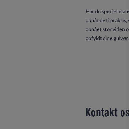
Har du specielle øns
opnår det i praksis
opnået stor viden og
opfyldt dine gulvøn
Kontakt os