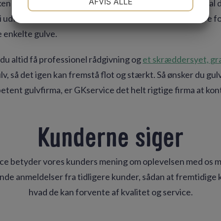
AFVIS ALLE
ilken behandling der er den mest velegnede til dit gulv, skal
JA
NEJ
JA
NEJ
Vi udfører dagligt professionelle vurderinger af trægulve f
MARKETING
STATISTIK
e enkelte gulve.
u altid få professionel rådgivning og
et skræddersyet, gra
lv, så det igen kan fremstå flot og stærkt. Så ønsker du gul
etent gulvfirma, er GKservice det helt rigtige firma at kon
Kunderne siger
ce betyder vores kunders mening om oplevelsen med os m
ende anmeldelser fra tidligere kunder, sådan at fremtidige 
hvad de kan forvente af kvalitet og service.