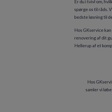
Er du i tvivl om, hv
spørge os til råds. 
bedste løsning til d
Hos GKservice kan d
renovering af dit gu
Hellerup af et komp
Hos GKservi
samler vi løb