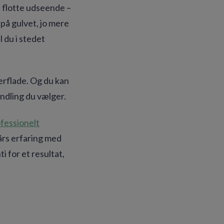
t flotte udseende –
 på gulvet, jo mere
 du i stedet
erflade. Og du kan
andling du vælger.
ofessionelt
 års erfaring med
i for et resultat,