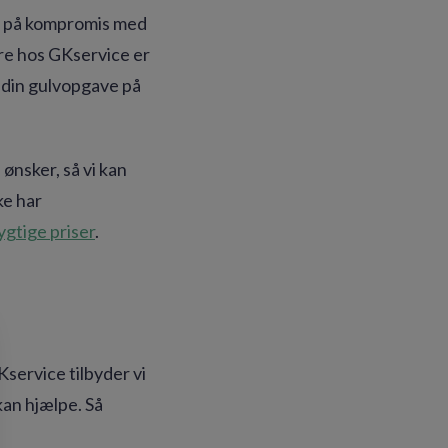
åes på kompromis med
re hos GKservice er
 din gulvopgave på
ønsker, så vi kan
ke har
gtige priser
.
Kservice tilbyder vi
 kan hjælpe. Så