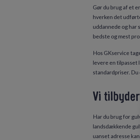
Gør du brug af et e
hverken det udført
uddannede og har st
bedste og mest prof
Hos GKservice tager
levere en tilpasset 
standardpriser. Du 
Vi tilbyd
Har du brug for gul
landsdækkende gulvse
uanset adresse kan 