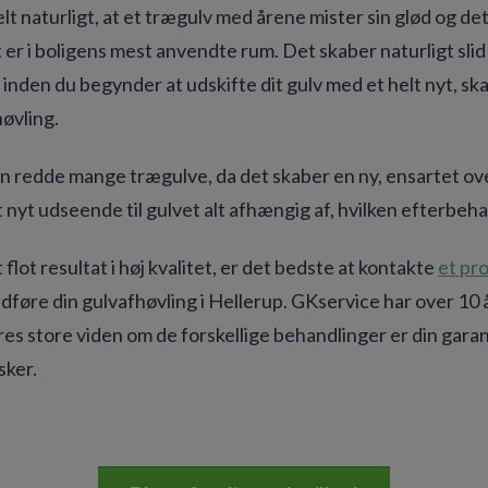
elt naturligt, at et trægulv med årene mister sin glød og de
t er i boligens mest anvendte rum. Det skaber naturligt slid
nden du begynder at udskifte dit gulv med et helt nyt, skal
øvling.
n redde mange trægulve, da det skaber en ny, ensartet ov
 nyt udseende til gulvet alt afhængig af, hvilken efterbeh
 flot resultat i høj kvalitet, er det bedste at kontakte
et pr
udføre din gulvafhøvling i Hellerup. GKservice har over 10
es store viden om de forskellige behandlinger er din garant
sker.