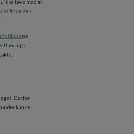
 du ikke tøve med at
or at finde den
tis tilbud
på
vafhøvling i
takte.
eget. Derfor
kunder kan se,