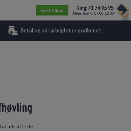
Ring 71 74 95 95
Få et tilbud
Åben i dag kl. 07.00-18.00
Betaling når arbejdet er godkendt
fhøvling
 at udskifte det