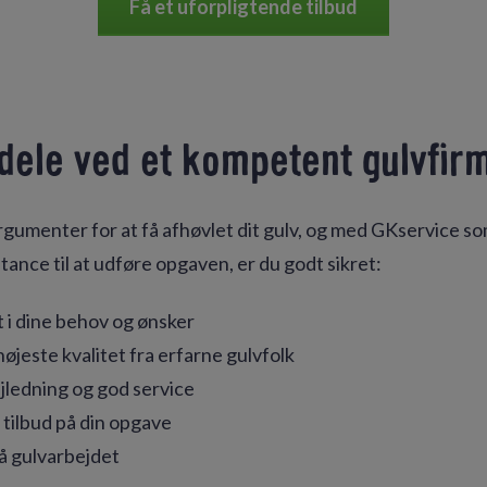
Få et uforpligtende tilbud
dele ved et kompetent gulvfir
rgumenter for at få afhøvlet dit gulv, og med GKservice so
tance til at udføre opgaven, er du godt sikret:
i dine behov og ønsker
højeste kvalitet fra erfarne gulvfolk
ledning og god service
tilbud på din opgave
på gulvarbejdet