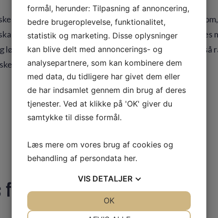
formål, herunder: Tilpasning af annoncering,
ker i forhold til udseende eller slidstyrke, men er i tvivl o
bedre brugeroplevelse, funktionalitet,
, skal du ikke fortvivle. Hos GKservice har vi gennem vores
statistik og marketing. Disse oplysninger
 løst mange gulvudfordringer. Så vi kan helt sikkert også r
kan blive delt med annoncerings- og
analysepartnere, som kan kombinere dem
sker.
med data, du tidligere har givet dem eller
de har indsamlet gennem din brug af deres
tjenester. Ved at klikke på 'OK' giver du
samtykke til disse formål.
Få et uforpligtende tilbud
Læs mere om vores brug af cookies og
behandling af persondata
her
.
VIS
DETALJER
 for et uforpligtende tilbud
JA
NEJ
OK
JA
NEJ
NØDVENDIGE
PRÆFERENCER