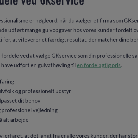
dele ved GKservice
ssionalisme er nøgleord, når du vælger et firma som GKser
lerede udført mange gulvopgaver hos vores kunder fordelt ov
ti for, at vi leverer et færdigt resultat, der matcher dine be
e fordele ved at vælge GKservice som din professionelle 
 have udført en gulvafhøvling til
en fordelagtig pris
.
faring
vfolk og professionelt udstyr
lpasset dit behov
g professionel vejledning
å alt arbejde
 erfaret, at det langt fra er alle vores kunder, der har sto