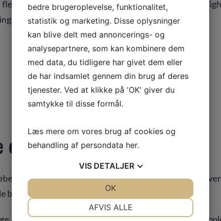
lere tusinde kvadratmeter gulv eller en etværelseslejligh
bedre brugeroplevelse, funktionalitet,
ing, kan GKservice klare opgaven.
statistik og marketing. Disse oplysninger
kan blive delt med annoncerings- og
analysepartnere, som kan kombinere dem
med data, du tidligere har givet dem eller
de har indsamlet gennem din brug af deres
Få et uforpligtende tilbud
tjenester. Ved at klikke på 'OK' giver du
samtykke til disse formål.
Læs mere om vores brug af cookies og
e et godt tilbud?
behandling af persondata
her
.
VIS
DETALJER
ber vi efter god og professionel kommunikation med hver
JA
NEJ
OK
JA
NEJ
de bedste løsninger og den største tilfredshed.
NØDVENDIGE
PRÆFERENCER
AFVIS ALLE
års erfaring med gulvrenovering har vi endnu aldrig ople