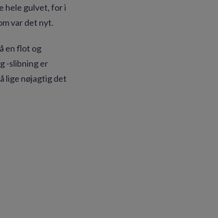
hele gulvet, for i
som var det nyt.
å en flot og
 -slibning er
å lige nøjagtig det