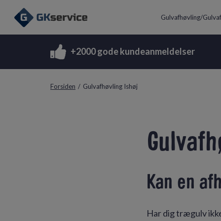
Gulvafhøvling/Gulvaf
+2000 gode kundeanmeldelser
Forsiden
/
Gulvafhøvling Ishøj
Gulvafh
Kan en afh
Har dig trægulv ikk