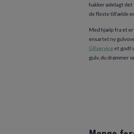
hakker ødelagt det 
de fleste tilfælde e
Med hjælp fra et er
ensartet ny gulvove
GKservice
et godt v
gulv, du drømmer om.