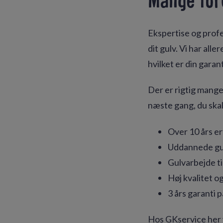
Mange for
Ekspertise og profe
dit gulv. Vi har al
hvilket er din garan
Der er rigtig mang
næste gang, du skal
Over 10 års er
Uddannede gul
Gulvarbejde ti
Høj kvalitet o
3 års garanti p
Hos GKservice her vi