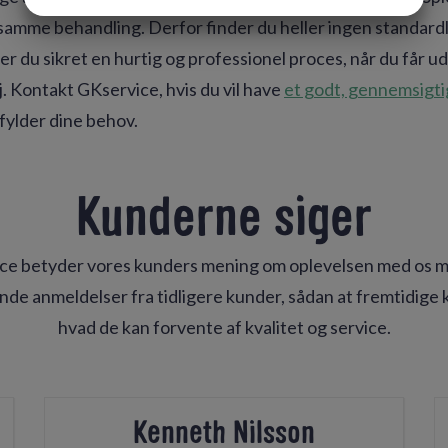
JA
NEJ
JA
NEJ
amme behandling. Derfor finder du heller ingen standardl
MARKETING
STATISTIK
er du sikret en hurtig og professionel proces, når du får u
j. Kontakt GKservice, hvis du vil have
et godt, gennemsigtig
fylder dine behov.
Kunderne siger
ce betyder vores kunders mening om oplevelsen med os m
ende anmeldelser fra tidligere kunder, sådan at fremtidige 
hvad de kan forvente af kvalitet og service.
Kenneth Nilsson