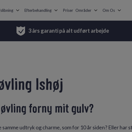
slibning
Efterbehandling
Priser
Områder
Om Os
3 års garanti på alt udført arbejde
øvling Ishøj
øvling forny mit gulv?
e samme udtryk og charme, som for 10 år siden? Eller har st