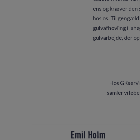
ens og kræver den s
hos os. Til gengæld 
gulvafhøvling i Ishø
gulvarbejde, der op
Hos GKservi
samler vi løb
Emil Holm