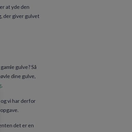
ver at yde den
, der giver gulvet
e gamle gulve? Så
øvle dine gulve,
g
.
og vi har derfor
vopgave.
 enten det er en