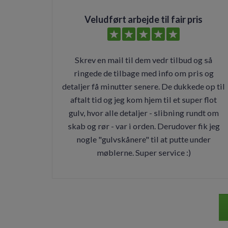
Veludført arbejde til fair pris
Skrev en mail til dem vedr tilbud og så
ringede de tilbage med info om pris og
detaljer få minutter senere. De dukkede op til
aftalt tid og jeg kom hjem til et super flot
gulv, hvor alle detaljer - slibning rundt om
skab og rør - var i orden. Derudover fik jeg
nogle "gulvskånere" til at putte under
møblerne. Super service :)