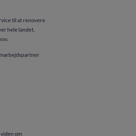
vice til at renovere
er hele landet,
hov.
samarbejdspartner
r viden om