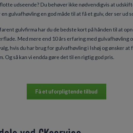
flotte udseende? Du behøver ikke nødvendigvis at udskifte 
r en gulvafhøvling en god måde til at få et gulv, der ser ud 
farent gulvfirma har du de bedste kort på hånden til at opn
rflade. Med mere end 10 års erfaring med gulvafhøvling og
alg, hvis du har brug for gulvafhøvling i Ishøj og ønsker at f
 Og så kan vi endda gøre det til en rigtig god pris.
Få et uforpligtende tilbud