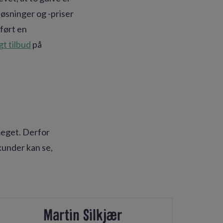
øsninger og -priser
dført en
t tilbud
på
eget. Derfor
kunder kan se,
Martin Silkjær