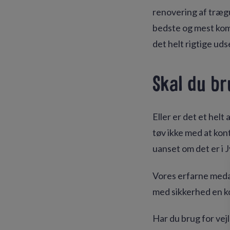
renovering af trægu
bedste og mest komp
det helt rigtige u
Skal du br
Eller er det et helt
tøv ikke med at kon
uanset om det er i J
Vores erfarne medar
med sikkerhed en k
Har du brug for vej