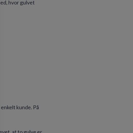
ed, hvor gulvet
 enkelt kunde. På
vet, at to gulve er