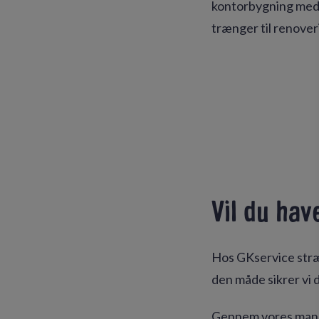
kontorbygning med f
trænger til renover
Vil du hav
Hos GKservice stræ
den måde sikrer vi 
Gennem vores mange 