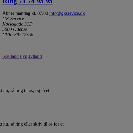
Ring 71 74 95 95
Åbner mandag kl. 07.00
info@gkservice.dk
GK Service
Kocksgade 31D
5000 Odense
CVR: 39247356
Sjælland
Fyn
Jylland
 nu, så ring til os, og få et
 nu, så ring eller skriv til os for et