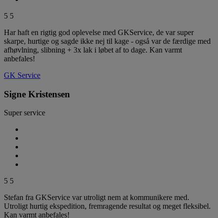
5
5
Har haft en rigtig god oplevelse med GKService, de var super
skarpe, hurtige og sagde ikke nej til kage - også var de færdige med
afhøvlning, slibning + 3x lak i løbet af to dage. Kan varmt
anbefales!
GK Service
Signe Kristensen
Super service
5
5
Stefan fra GKService var utroligt nem at kommunikere med.
Utroligt hurtig ekspedition, fremragende resultat og meget fleksibel.
Kan varmt anbefales!