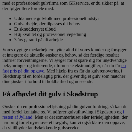
med et professionelt gulvfirma som GKservice, er du sikker på, at
der følger flere fordele med:
Uddannede gulvfolk med professionelt udstyr
Gulvarbejde, der tilpasses dit behov
Et skræddersyet tilbud
Høj kvalitet og professionel vejledning
3 års garanti på alt arbejde
Vores dygtige medarbejdere lytter altid til vores kunder og forsøger
at integrere de aktuelle ønsker og behov, så det færdige resultat
indfrier forventningerne. Vi sørger for at spare dig for unødvendige
bekymringer og irriterende, uforudsete ekstraudgifter, når du får
en
fast pris på din opgave
. Med hjælp fra os får du gulvrenovering i
Skødstrup til en fordelagtig pris, der giver dig et gulv som matcher
dine ønsker i forhold til holdbarhed og udseende.
Få afhøvlet dit gulv i Skødstrup
Ønsker du en professionel løsning på din gulvudfordring, så kan du
med fordel kontakte os. Vi udfører gulvafhøvling i Skødstrup og
i
resten af Jylland
. Men er det sommerhuset eller ferielejligheden, der
har brug for et nyrenoveret trægulv, kan vi også klare den opgave,
da vi tilbyder landsdækkende gulvservice.