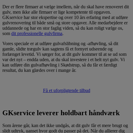
Der er flere firmaer at vælge imellem, når du skal have renoveret dit
gulv, men ikke alle firmaer er lige kompetente til opgaven.
GKservice har stor ekspertise og over 10 års erfaring med at udføre
gulvrenovering til både små og store opgaver. Alle medarbejdere er
uddannede og har en stor faglig viden, så du kan roligt vælge os,
som
dit professionelle gulvfirma
.
Vores speciale er at udføre gulvafslibning og -afhøvling, så dit
gamle, slidte trægulv kan sagtens få et fornyet udseende og
forlænget levetid. Vi sørger for, at dit gulv kommer til at se ud som
var det nyt – endda uden, at du skal investere i et helt nyt gulv. Vi
kan udføre din gulvafhøvling i Skødstrup, så du får et færdigt
resultat, du kan glædes over i mange år.
Få et uforpligtende tilbud
GKservice leverer holdbart håndværk
Som årene går, kan det ikke undgås, at dit gulv får et mere brugt og
slidt udtryk, uanset hvor godt du passer på det. Når du allierer dig