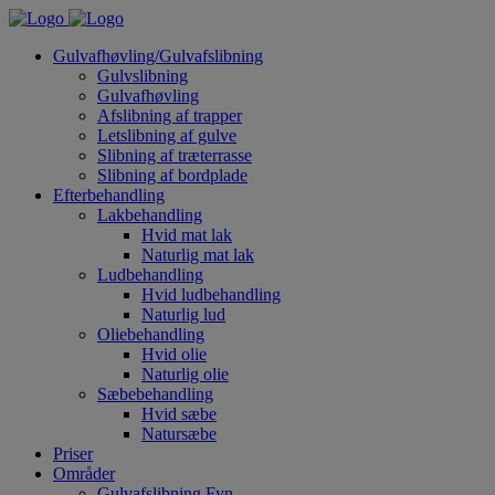
Gulvafhøvling/Gulvafslibning
Gulvslibning
Gulvafhøvling
Afslibning af trapper
Letslibning af gulve
Slibning af træterrasse
Slibning af bordplade
Efterbehandling
Lakbehandling
Hvid mat lak
Naturlig mat lak
Ludbehandling
Hvid ludbehandling
Naturlig lud
Oliebehandling
Hvid olie
Naturlig olie
Sæbebehandling
Hvid sæbe
Natursæbe
Priser
Områder
Gulvafslibning Fyn